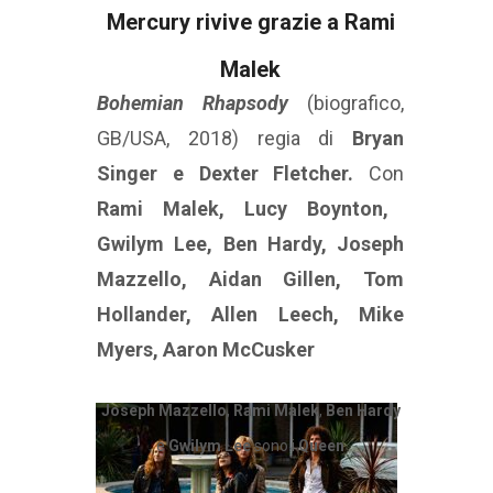
Mercury rivive grazie a Rami
Malek
Bohemian Rhapsody
(biografico,
GB/USA, 2018) regia di
Bryan
Singer e Dexter Fletcher.
Con
Rami Malek, Lucy Boynton,
Gwilym Lee, Ben Hardy, Joseph
Mazzello, Aidan Gillen, Tom
Hollander, Allen Leech, Mike
Myers, Aaron McCusker
Joseph Mazzello
,
Rami Malek
,
Ben Hardy
e
Gwilym Lee
sono i
Queen