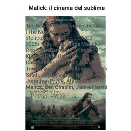
Malick: il cinema del sublime
The New World – Il nuovo mondo
(
The New World
,
storico/drammatico, USA/GB,
2005) regia di
Terrence Malick
.
Con
Colin Farrell, Q’Orianka
Kilcher, Christian Bale,
Christopher Plummer, David
Tewlis, August Schellenberg, Wes
Studi, John Savage, Noah Taylor,
Jonathan Pryce, Alexandra
Malick, Ben Chaplin, Jamie Harris