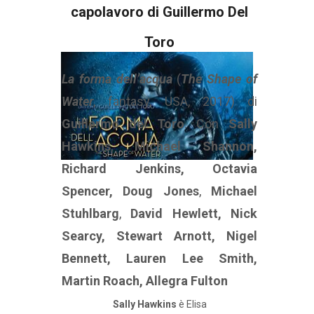
capolavoro di Guillermo Del
Toro
La forma dell’acqua
(
The Shape of
Water
, fantasy, USA, 2017) di
Guillermo del Toro
. Con
Sally
Hawkins
,
Michael Shannon,
Richard Jenkins, Octavia
Spencer, Doug Jones
,
Michael
Stuhlbarg
,
David Hewlett, Nick
Searcy, Stewart Arnott, Nigel
Bennett, Lauren Lee Smith,
Martin Roach, Allegra Fulton
Sally Hawkins
è Elisa