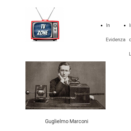
In
Evidenza
Guglielmo Marconi
Guglielmo Marconi